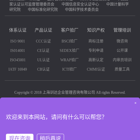
家认证认可监督管理委员会
中国信息安全认证中心
中国计量科学
研究院
中国标准化研究院
中国科学技术委员会
体系认证
产品认证
客户验厂
知识产权
管理培训
ISO 9001
CCC认证
BSCI验厂
商标注册
微咨询
IS014001
CE认证
SEDEX验厂
专利申请
公开课
ISO45001
UL认证
WRAP验厂
高新认定
内审员培训
IATF 16949
CB认证
ICTI验厂
CMMI认证
质量工具
Copyright © 2018 上海训达企业管理咨询有限公司 All rights Reserved.
×
联系人:孔经理
全国服务热线:400-849-1618
地址:上海诸光路1588弄698号虹桥世界中心B栋425室
沪ICP备14047151号-1
欢迎来到本网站，请问有什么可以帮您？
现在咨询
稍后再说