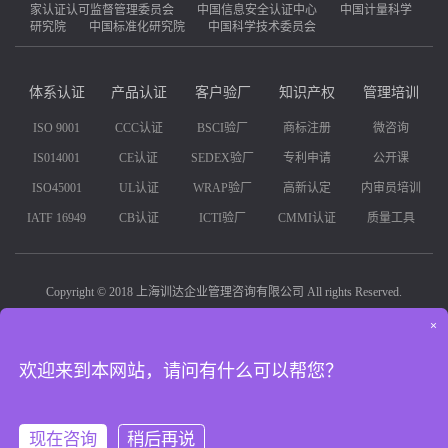
家认证认可监督管理委员会
中国信息安全认证中心
中国计量科学
研究院
中国标准化研究院
中国科学技术委员会
体系认证
产品认证
客户验厂
知识产权
管理培训
ISO 9001
CCC认证
BSCI验厂
商标注册
微咨询
IS014001
CE认证
SEDEX验厂
专利申请
公开课
ISO45001
UL认证
WRAP验厂
高新认定
内审员培训
IATF 16949
CB认证
ICTI验厂
CMMI认证
质量工具
Copyright © 2018 上海训达企业管理咨询有限公司 All rights Reserved.
×
联系人:孔经理
全国服务热线:400-849-1618
地址:上海诸光路1588弄698号虹桥世界中心B栋425室
沪ICP备14047151号-1
欢迎来到本网站，请问有什么可以帮您？
现在咨询
稍后再说