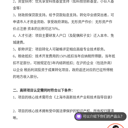
2，资金扶持：优先享受科技基金支持（如科技创新基金，小巨人基
金等）
3，财政担保贷款支持。给予贷款贴息支持。转化中业绩突出者，可
申请市人才资金资助、享受政府津贴。无形资产作价：无形资产作
价占注册 资本的比例可达70％。
4，人才引进：项目主要研发人户口（及配偶和子女）迁入本市、免
城建费。
5，职称评定：项目转化人可破格评定相应高级专业技术职务。
6，税收抵扣：技术开发费用的150%抵扣当年应纳税所得额，当年抵
扣不足部分，可按规定在5年内结转抵扣；在沪的企业（包括外商）
以企业 税后利润投资于成果转化项目，政府返还对应的已征所得税
的地方收入部分。
二、高转项目认定需同时符合以下条件：
1、项目的核心技术需符合《上海市高新技术产业和技术指导目录》
2、项目的核心技术拥有受中国法律保护的知识产权，所有权归属清
可以介绍下你们的产品么？
晰。
你们是怎么收费的呢？